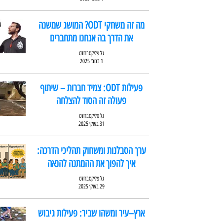
מה זה משחקי ODT? המושג שמשנה
את הדרך בה אנחנו מתחברים
גל פליקסברודט
1 בנוב׳ 2025
פעילות ODT: צמיד חברות – שיתוף
פעולה זה הסוד להצלחה
גל פליקסברודט
31 באוק׳ 2025
ערך הסבלנות ומשחוק תהליכי הדרכה:
איך להפוך את ההמתנה להנאה
גל פליקסברודט
29 באוק׳ 2025
ארץ–עיר ומשהו שביר: פעילות גיבוש