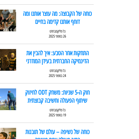
כוחה של הקבוצה: מה עוצר אותנו ומה
דוחף אותנו קדימה בחיים
גל פליקסברודט
26 בספט׳ 2025
התחקות אחר הטבע: איך להבין את
הדינמיקה החברתית בעידן המודרני
גל פליקסברודט
24 בספט׳ 2025
חוק ה-5 שניות: משחק ODT לחיזוק
שיתוף הפעולה וחשיבה קבוצתית
גל פליקסברודט
19 בספט׳ 2025
כוחה של נשיפה – עולם של תובנות