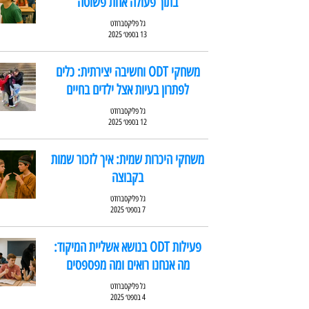
בתוך פעולה אחת פשוטה
גל פליקסברודט
13 בספט׳ 2025
משחקי ODT וחשיבה יצירתית: כלים
לפתרון בעיות אצל ילדים בחיים
גל פליקסברודט
12 בספט׳ 2025
משחקי היכרות שמית: איך לזכור שמות
בקבוצה
גל פליקסברודט
7 בספט׳ 2025
פעילות ODT בנושא אשליית המיקוד:
מה אנחנו רואים ומה מפספסים
גל פליקסברודט
4 בספט׳ 2025