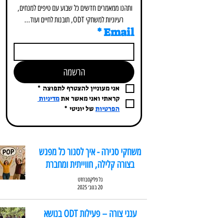
ותהנו ממאמרים חדשים כל שבוע עם טיפים למנחים, 
רעיוניות למשחקי ODT, תובנות לחיים ועוד...
*
Email
הרשמה
אני מעוניין להצטרף לתפוצה
*
קראתי ואני מאשר את 
מדיניות 
הפרטיות
 של יוניטי
*
משחקי סגירה - איך לסגור כל מפגש
בצורה קלילה, חווייתית ומחברת
גל פליקסברודט
20 בנוב׳ 2025
ענני צורה – פעילות ODT בנושא