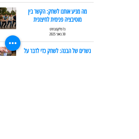
מה מניע אותנו לשחק: הקשר בין
מוטיבציה פנימית לחיצונית
גל פליקסברודט
30 באוג׳ 2025
גשרים של הבנה: לשחק כדי לדבר על
המעברים בין הבית למילואים
גל פליקסברודט
16 באוג׳ 2025
אתגר 1000 הגולות – פעילות ODT
לילדים על גיבוש, דמיון וים סוף
גל פליקסברודט
12 באוג׳ 2025
גלה את 5 היתרונות המרכזיים של
פעילות ODT לעובדים בארגון שלך