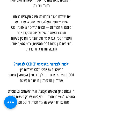
חד־פעמית מלאה באנרגיה
, פעילות שיא חווייתית תהיה
בחירה מצוינת.
אם יש לכם מטרה ברורה כמו חיזוק הקשרים בכיתה,
שיפור שיתוף הפעולה, בניית אמון או עבודה על
מיומנויות חברתיות — תכנית תהליכית או סדנת ODT
תאפשר העמקה, שיח ולמידה ממוקדת יותר.
העמוד הנוכחי כבר עושה את ההבחנה הזו בין פעילות
חווייתית לבין סדנת ODT תהליכית, וכדאי להפוך אותה
להרבה יותר מרכזית וברורה.
למה לבחור ביוניטי ODT לנוער?
הפעילויות של יוניטי ODT משלבות בין:
ODT | משחקי גיבוש | תהליך חברתי | העצמה | שיתוף
פעולה | תקשורת | חוויה חיה בשטח
הן נבנות מתוך התאמה לקבוצה, לגיל המשתתפים, למטרת
המפגש ולאופי המסגרת — כדי ליצור לא רק פעילות מהנה,
אלא גם חוויה שיש לה ערך חברתי וחינוכי אמיתי.