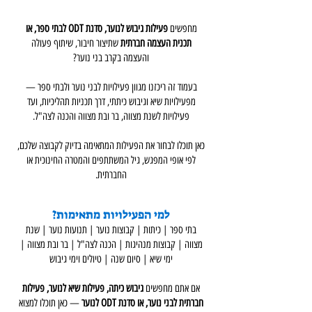
מחפשים
פעילות גיבוש לנוער, סדנת ODT לבתי ספר, או
תכנית העצמה חברתית
שתיצור חיבור, שיתוף פעולה
והעצמה בקרב בני נוער?
בעמוד זה ריכזנו מגוון פעילויות לבני נוער ולבתי ספר —
מפעילויות שיא וגיבוש כיתתי, דרך תכניות תהליכיות, ועד
פעילויות לשנת מצווה, בר ובת מצווה והכנה לצה"ל.
כאן תוכלו לבחור את הפעילות המתאימה בדיוק לקבוצה שלכם,
לפי אופי המפגש, גיל המשתתפים והמטרה החינוכית או
החברתית.
למי הפעילויות מתאימות?
בתי ספר | כיתות | קבוצות נוער | תנועות נוער | שנת
מצווה | קבוצות מנהיגות | הכנה לצה"ל | בר ובת מצווה |
ימי שיא | סיום שנה | טיולים וימי גיבוש
אם אתם מחפשים
גיבוש כיתה, פעילות שיא לנוער, פעילות
חברתית לבני נוער, או סדנת ODT לנוער
— כאן תוכלו למצוא