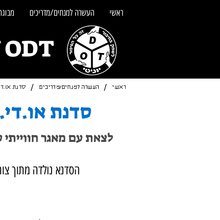
ראשי
העשרה למנחים/מדריכים
מבוגרי
UNITY ODT - מש
/
/
ראשי
העשרה למנחים/מדריכים
סדנת או.די
סדנת או.די
לצאת עם מאגר חווייתי 
הסדנא נולדה מתוך צור