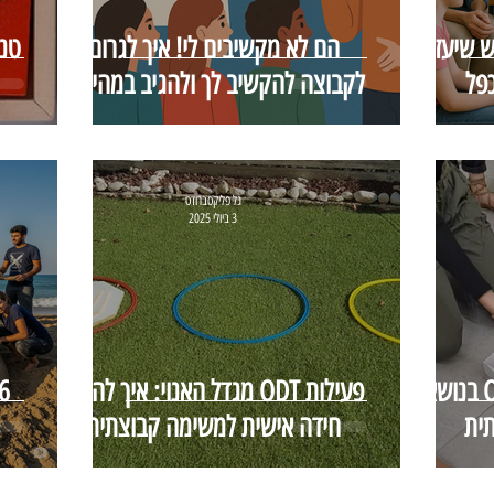
 שיעזור
הם לא מקשיבים לי! איך לגרום
טנ
כפל
לקבוצה להקשיב לך ולהגיב במהירות
גל פליקסברודט
3 ביולי 2025
בית הנייר: פעילויות ODT בנושא
פעילות ODT מגדל האנוי: איך להפוך
תית
חידה אישית למשימה קבוצתית