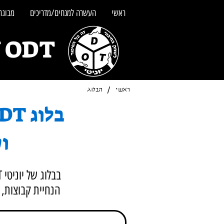
ראשי
העשרה למנחים/מדריכים
מבוגרי
UNITY ODT - מש
/
ראשי
הבלוג
וט
הנחיית קבוצות, ר