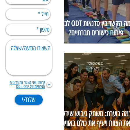
מה הקשר בין סדנאות ODT לבין
פיתוח כישורים חברתיים?
גל פליקסברודט
3 במאי 2025
קראתי ואני מאשר את
מדיניות
הפרטיות של יוניטי ODT
שלח/י
מה בוערת: משחק גיבוש שידליק
את הצוות ויעיף את כולם באוויר