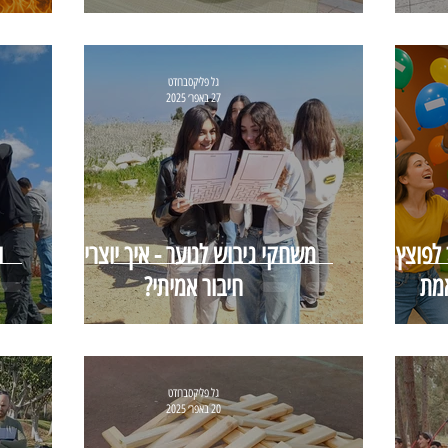
גל פליקסברודט
27 באפר׳ 2025
 לפוצץ את
משחקי גיבוש לנוער - איך יוצרים
ו
מת
חיבור אמיתי?
גל פליקסברודט
20 באפר׳ 2025