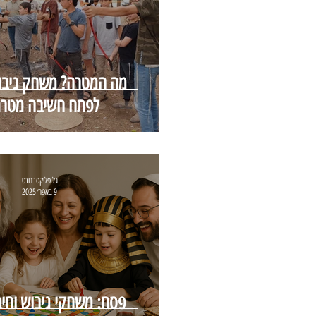
מה המטרה? משחק גיבו
לפתח חשיבה מטרת
גל פליקסברודט
9 באפר׳ 2025
פסח: משחקי גיבוש וחיב