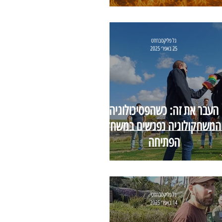
גל פליקסברודט
25 באפר׳ 2025
העבר את זה: כשהפסיכולוגיה
המשחקולוגיה נפגשים במשחק
הפתיחה
גל פליקסברודט
14 באפר׳ 2025