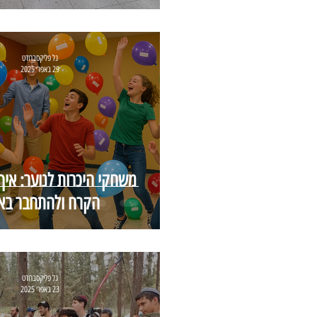
גל פליקסברודט
29 באפר׳ 2025
משחקי היכרות לנוער: איך
הקרח ולהתחבר בא
גל פליקסברודט
23 באפר׳ 2025