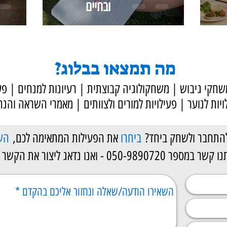
ובחיים
מה תמצאו בבלוג?
י ODT | משחקי גיבוש | משחקולוגיה קבוצתית | רעיונות למנחים | פע
ויות לנוער | פעילויות למורים ולצוותים | מאמרי השראה והנח
להתחבר ולשחק ביחד?
ביחרו
את הפעילות המתאימה לכם,
הש
050-98907 - ואנו נדאג ליצור את הקשר ביניכם