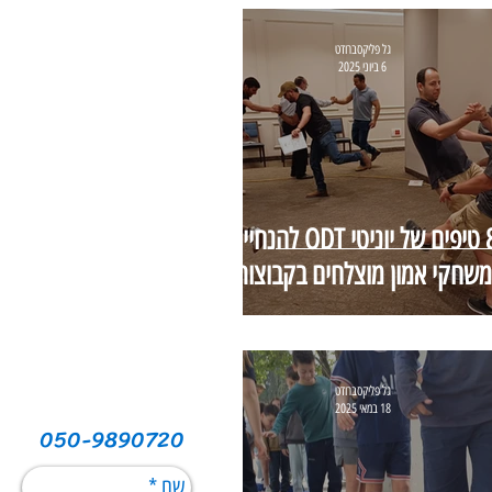
גל פליקסברודט
6 ביוני 2025
8 טיפים של יוניטי ODT להנחיית
משחקי אמון מוצלחים בקבוצות
גל פליקסברודט
18 במאי 2025
050-9890720