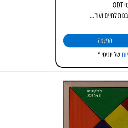
OD
הרשמה
ות
 של יוניטי
*
גל פליקסברודט
11 ביולי 2025