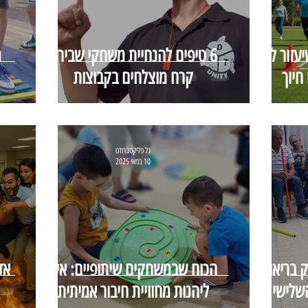
יעזור לכם
6 טיפים להנחיית משחקי שבירת
חיוך
קרח מוצלחים בקבוצות
גל פליקסברודט
10 במאי 2025
 בריאות
הכוח שבמשחקים שיתופיים: איך
אד
שלישי
ליהנות מחוויית חיבור אמיתית