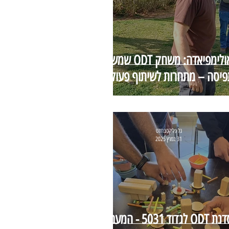
האולימפיאדה: משחק ODT שמשנה
פיסה – מתחרות לשיתוף פעולה
גל פליקסברודט
31 במרץ 2025
סדנת ODT לגדוד 5031 - המעבר