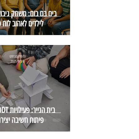
בים בם בום: משחק גיבוש
לילדים לאהוב לוח 
גל פליקסברודט
8 ביולי 2025
פיתוח חשיבה יציר