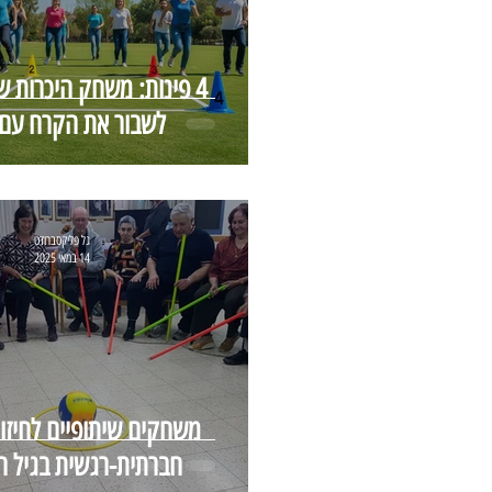
4 פינות: משחק היכרות ש
לשבור את הקרח עם 
גל פליקסברודט
14 במאי 2025
משחקים שיתופיים לחיזוק
חברתית-רגשית בגיל ה