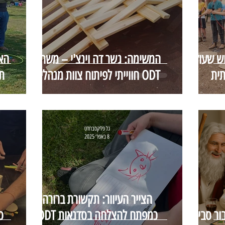
ש שעוזר
המשימה: גשר דה וינצ'י – משחק
ית
ODT חווייתי לפיתוח צוות מנהלים
ת
גל פליקסברודט
8 באפר׳ 2025
הצייר העיוור: תקשורת ברורה
ור סביב
כמפתח להצלחה בסדנאות ODT