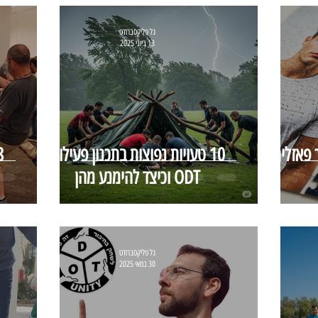
גל פליקסברודט
13 ביוני 2025
 פאזלים
10 טעויות נפוצות בתכנון פעילות
ODT וכיצד להימנע מהן
גל פליקסברודט
30 במאי 2025