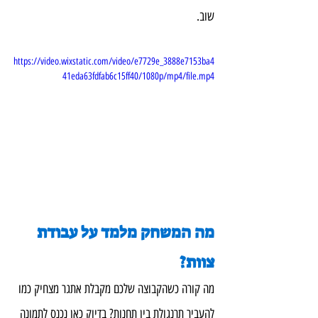
שוב.
https://video.wixstatic.com/video/e7729e_3888e7153ba4
41eda63fdfab6c15ff40/1080p/mp4/file.mp4
מה המשחק מלמד על עבודת 
צוות?
מה קורה כשהקבוצה שלכם מקבלת אתגר מצחיק כמו 
להעביר תרנגולת בין תחנות? בדיוק כאן נכנס לתמונה 