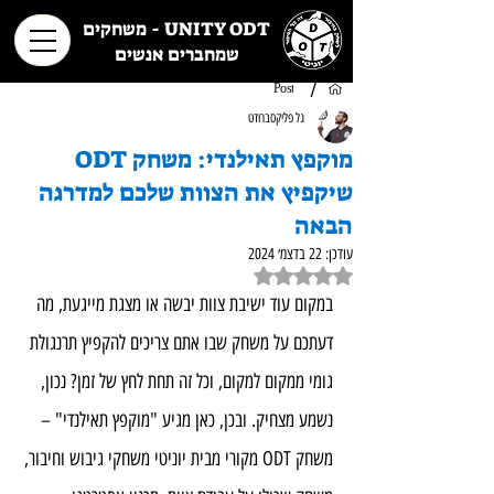
UNITY ODT - משחקים
שמחברים אנשים
/
Post
גל פליקסברודט
מוקפץ תאילנדי: משחק ODT
שיקפיץ את הצוות שלכם למדרגה
הבאה
עודכן:
22 בדצמ׳ 2024
דירוג של NaN מתוך 5 כוכבים
במקום עוד ישיבת צוות יבשה או מצגת מייגעת, מה 
דעתכם על משחק שבו אתם צריכים להקפיץ תרנגולת 
גומי ממקום למקום, וכל זה תחת לחץ של זמן? נכון, 
נשמע מצחיק. ובכן, כאן מגיע "מוקפץ תאילנדי" – 
משחק ODT מקורי מבית יוניטי משחקי גיבוש וחיבור, 