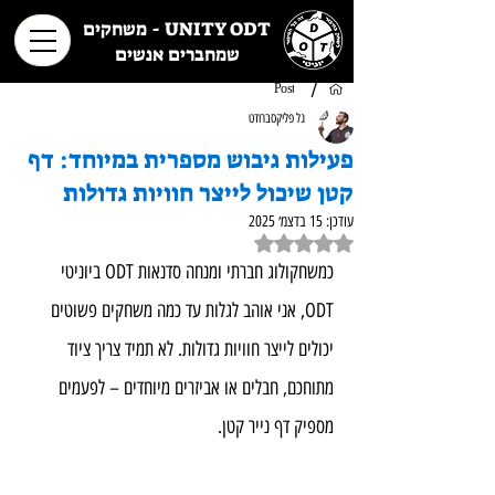
UNITY ODT - משחקים
שמחברים אנשים
/
Post
גל פליקסברודט
פעילות גיבוש מספרית במיוחד: דף
קטן שיכול לייצר חוויות גדולות
עודכן:
15 בדצמ׳ 2025
דירוג של NaN מתוך 5 כוכבים
כמשחקולוג חברתי ומנחה סדנאות ODT ביוניטי 
ODT, אני אוהב לגלות עד כמה משחקים פשוטים 
יכולים לייצר חוויות גדולות. לא תמיד צריך ציוד 
מתוחכם, חבלים או אביזרים מיוחדים – לפעמים 
מספיק דף נייר קטן.