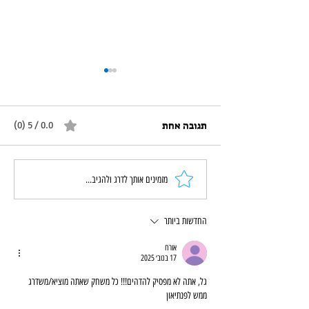
תגובה אחת
0.0 / 5 ‏(0)
משחקולוגיה קבוצתית: הספר
מזמינים אותך לדרג ולהגיב...
שנולד מהשטח
החדשות ביותר
אורח
17 בנוב׳ 2025
גל, אתה לא מפסיק להדהים!!! כל משחק שאתה מוציא/משדרג 
ממש לפנתיאון