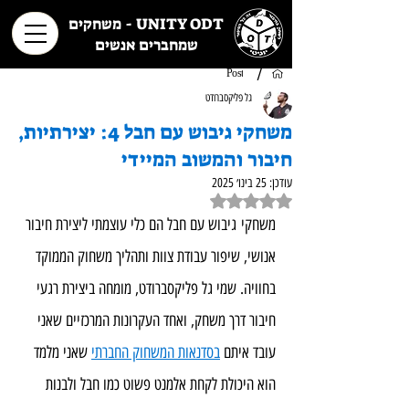
UNITY ODT - משחקים
שמחברים אנשים
/
Post
גל פליקסברודט
משחקי גיבוש עם חבל 4: יצירתיות,
חיבור והמשוב המיידי
עודכן:
25 בינו׳ 2025
דירוג של NaN מתוך 5 כוכבים
משחקי גיבוש עם חבל הם כלי עוצמתי ליצירת חיבור 
אנושי, שיפור עבודת צוות ותהליך משחוק הממוקד 
בחוויה. שמי גל פליקסברודט, מומחה ביצירת רגעי 
חיבור דרך משחק, ואחד העקרונות המרכזיים שאני 
עובד איתם 
בסדנאות המשחוק החברתי
 שאני מלמד 
הוא היכולת לקחת אלמנט פשוט כמו חבל ולבנות 