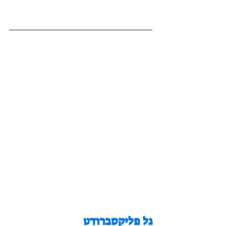
גל פליקסברודט