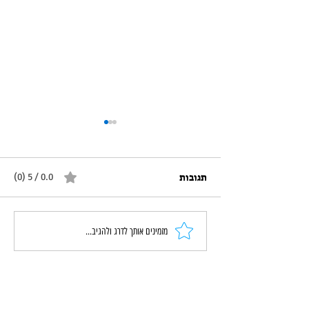
תגובות
0.0 / 5 ‏(0)
משחקולוגיה קבוצתית: הספר
מזמינים אותך לדרג ולהגיב...
שנולד מהשטח