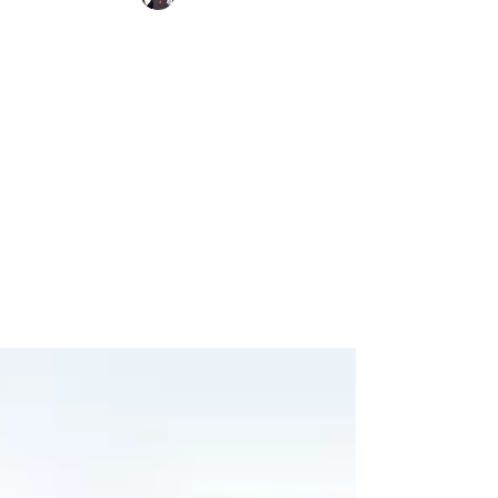
גל פליקסברודט
23 במאי
איזה קטע: משחק היכרות שמחבר
דרך הקשבה
משחק היכרות קצר ומשעשע שמחבר בין משתתפים דרך
הקשבה, קטיעה עדינה וגילוי נקודות דמיון קטנות שיוצרו
תחושת שייכות.