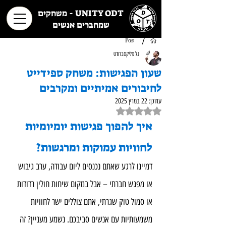
UNITY ODT - משחקים
שמחברים אנשים
/
Post
גל פליקסברודט
שעון הפגישות: משחק ספידייט
לחיבורים אמיתיים ומקרבים
עודכן:
22 במרץ 2025
דירוג של NaN מתוך 5 כוכבים
איך להפוך פגישות יומיומיות 
לחוויות עמוקות ומרגשות?
דמיינו לרגע שאתם נכנסים ליום עבודה, ערב גיבוש 
או מפגש חברתי – אבל במקום שיחות חולין רדודות 
או סמול טוק שגרתי, אתם צוללים ישר לחוויות 
משמעותיות עם אנשים סביבכם. נשמע מעניין? זה 