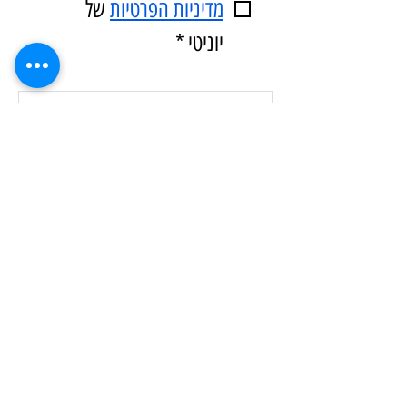
מדיניות הפרטיות
 של 
יוניטי
*
המעבר מהיסודי לחטיבה: למה כדאי לפתוח שנה
בפעילות גיבוש
גל פליקסברודט
20 ביולי
זמן קריאה 4 דקות
משחקולוגיה קבוצתית: הספר שנולד מהשטח
גל פליקסברודט
7 ביוני
זמן קריאה 3 דקות