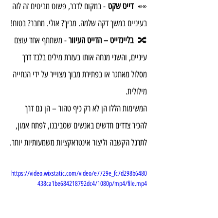
👀 
 דייט שקט
 - במקום לדבר, פשוט מביטים זה לזה 
בעיניים במשך דקה שלמה. מביך? אולי. מחבר? בטוח!
🔀 
 בליינדייט – הדייט העיוור
 - משתתף אחד עוצם 
עיניים, והשני מנחה אותו בעזרת מילים בלבד דרך 
מסלול מאתגר או בפתירת מבוך מצוייר על ידי הנחייה 
מילולית.
המשימות הללו הן לא רק כיף טהור – הן גם דרך 
להכיר צדדים חדשים באנשים שסביבנו, לפתח אמון, 
לתרגל הקשבה וליצור אינטראקציות משמעותיות יותר.
https://video.wixstatic.com/video/e7729e_fc7d298b6480
438ca1be684218792dc4/1080p/mp4/file.mp4