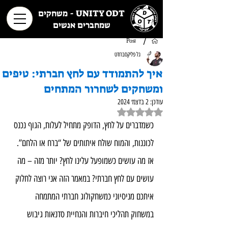
UNITY ODT - משחקים
שמחברים אנשים
/
Post
גל פליקסברודט
איך להתמודד עם לחץ חברתי: טיפים
ומשחקים לשחרור המתחים
עודכן:
2 בדצמ׳ 2024
דירוג של NaN מתוך 5 כוכבים
כשמדברים על לחץ, הדופק מתחיל לעלות, הגוף נכנס 
לכוננות, והמוח שולח איתותים של “ברח או הלחם”. 
אז מה עושים כשמופעל עלינו לחץ? יותר מזה – מה 
עושים עם לחץ חברתי? במאמר הזה אני רוצה לחלוק 
איתכם מניסיוני כמשחקולוג חברתי המתמחה 
במשחוק תהליכי חיברות והנחיית סדנאות גיבוש 