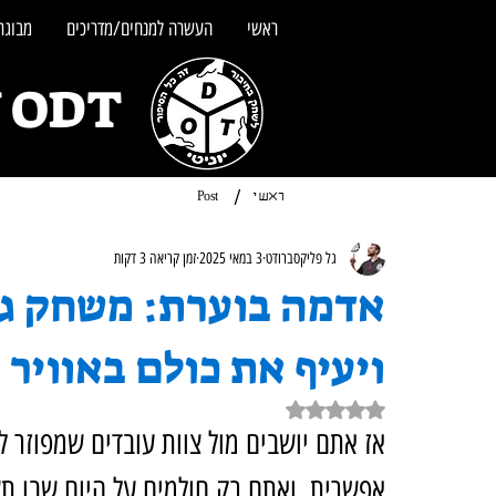
ראשי
העשרה למנחים/מדריכים
מבוגרי
UNITY ODT - מש
/
ראשי
Post
גל פליקסברודט
3 במאי 2025
זמן קריאה 3 דקות
אדמה בוערת: משחק גי
ויעיף את כולם באוויר
דירוג של NaN מתוך 5 כוכבים
אז אתם יושבים מול צוות עובדים שמפוזר ל
אפשרית, ואתם רק חולמים על היום שבו ת