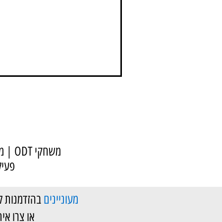
משחק: המפ
חינו
כשאתם חושבים על משחק טוב, מה עול
הצלחה ואולי גם קצת כיף. אותו הדבר ב
משחק
פעיל
מעוניינים
בהזדמנות 
או צרו איתנו קשר במספר 20