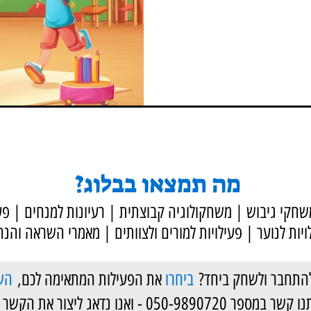
תח להצלחה
כית
ה לכם בראש? צבעים, אתגרים, תחושת
דיוק צריך להתרחש כשילד נכנס לבית...
מה תמצאו בבלוג?
י ODT | משחקי גיבוש | משחקולוגיה קבוצתית | רעיונות למנחים | פע
ויות לנוער | פעילויות למורים ולצוותים | מאמרי השראה והנח
להתחבר ולשחק ביחד?
ביחרו
את הפעילות המתאימה לכם,
הש
050-98907 - ואנו נדאג ליצור את הקשר ביניכם