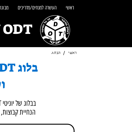
ראשי
העשרה למנחים/מדריכים
מבוגרי
UNITY ODT - מש
/
ראשי
הבלוג
וט
הנחיית קבוצות, ר