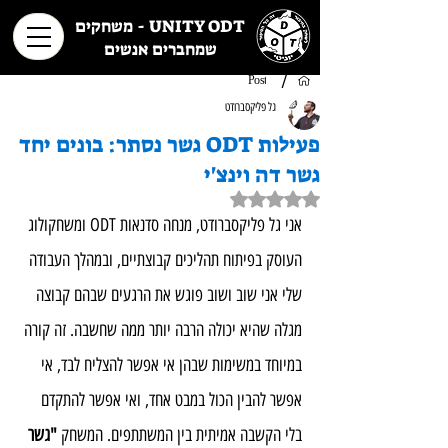
UNITY ODT - משחקים
שמחברים אנשים
/
Post
גל פליקסברודט
פעילות ODT גשר נסתר: בונים יחד
גשר דה וינצ'י
דירוג של NaN מתוך 5 כוכבים
אני גל פליקסברודט, מנחה סדנאות ODT ומשחקולוג 
העוסק בפיתוח תהליכים קבוצתיים, ובמהלך העבודה 
שלי אני שוב ושוב פוגש את הרגעים שבהם קבוצה 
מגלה שהיא יכולה הרבה יותר ממה שחשבה. זה קורה 
במיוחד במשימות שבהן אי אפשר להצליח לבד, אי 
אפשר להבין הכול במבט אחד, ואי אפשר להתקדם 
בלי הקשבה אמיתית בין המשתתפים. המשחק 
"גשר 