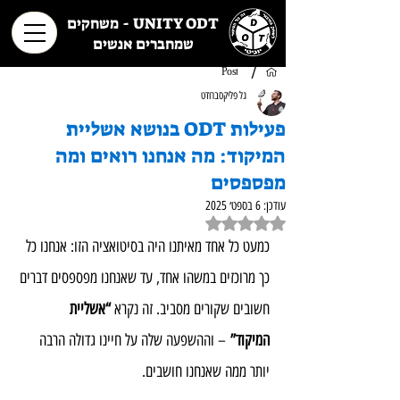
UNITY ODT - משחקים
שמחברים אנשים
/
Post
גל פליקסברודט
פעילות ODT בנושא אשליית
המיקוד: מה אנחנו רואים ומה
מפספסים
עודכן:
6 בספט׳ 2025
דירוג של NaN מתוך 5 כוכבים
כמעט כל אחד מאיתנו היה בסיטואציה הזו: אנחנו כל 
כך מרוכזים במשהו אחד, עד שאנחנו מפספסים דברים 
חשובים שקורים מסביב. זה נקרא 
“אשליית 
המיקוד”
 – וההשפעה שלה על חיינו גדולה הרבה 
יותר ממה שאנחנו חושבים.