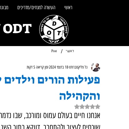
ראשי
העשרה למנחים/מדריכים
מבוגרי
UNITY ODT - מש
/
ראשי
Post
גל פליקסברודט
18 בדצמ׳ 2024
זמן קריאה 5 דקות
פעילות הורים וילדים 
והקהילה
דירוג של NaN מתוך 5 כוכבים
אנחנו חיים בעולם עמוס ומורכב, שבו נדמ
שוכחים לעצור ולהתחבר. דווקא בתוך השגרה