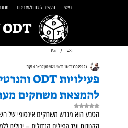
ראשי
העשרה למנחים/מדריכים
מבוגרי
UNITY ODT - מש
/
ראשי
Post
גל פליקסברודט
16 בדצמ׳ 2024
זמן קריאה 4 דקות
פעילויות T
להמצאת משחקים מעו
דירוג של NaN מתוך 5 כוכבים
הטבע הוא מגרש משחקים אינסופי של השרא
הקטנות ועד הפילים הגדולים – יכולים ללמ