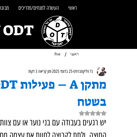
ראשי
העשרה למנחים/מדריכים
מבוגרי
UNITY ODT - מש
/
ראשי
Post
גל פליקסברודט
25 בדצמ׳ 2025
זמן קריאה 3 דקות
בשטח
דירוג של NaN מתוך 5 כוכבים
יש רגעים בעבודה עם בני נוער או עם צוות
החוצה, ולתת לקבוצה לחוות את עצמה מחד