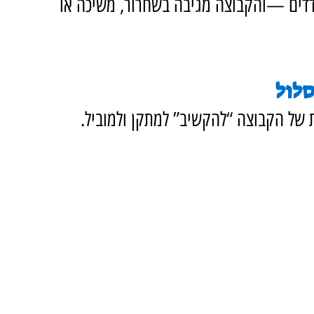
דדים —והקבוצה מגיבה בשחרור, משיכה או 
של הקבוצה “להקשיב” למתקן ולמוביל.