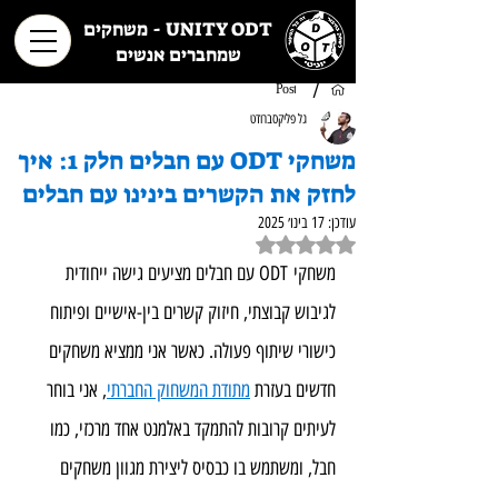
UNITY ODT - משחקים
שמחברים אנשים
/
Post
גל פליקסברודט
משחקי ODT עם חבלים חלק 1: איך
לחזק את הקשרים בינינו עם חבלים
עודכן:
17 בינו׳ 2025
דירוג של NaN מתוך 5 כוכבים
משחקי ODT עם חבלים מציעים גישה ייחודית 
לגיבוש קבוצתי, חיזוק קשרים בין-אישיים ופיתוח 
כישורי שיתוף פעולה. כאשר אני ממציא משחקים 
חדשים בעזרת 
מתודת המשחוק החברתי
, אני בוחר 
לעיתים קרובות להתמקד באלמנט אחד מרכזי, כמו 
חבל, ומשתמש בו כבסיס ליצירת מגוון משחקים 