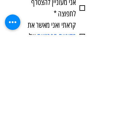
אני מעוניין להצטרף 
לתפוצה
*
קראתי ואני מאשר את 
מדיניות הפרטיות
 של 
יוניטי
*
המעבר מהיסודי לחטיבה: למה כדאי לפתוח שנה
בפעילות גיבוש
גל פליקסברודט
20 ביולי
זמן קריאה 4 דקות
משחקולוגיה קבוצתית: הספר שנולד מהשטח
גל פליקסברודט
7 ביוני
זמן קריאה 3 דקות