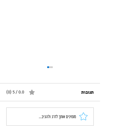
תגובות
0.0 / 5 ‏(0)
משחקולוגיה קבוצתית: הספר
מזמינים אותך לדרג ולהגיב...
שנולד מהשטח