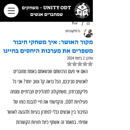
UNITY ODT - משחקים
שמחברים אנשים
/
Post
גל פליקסברודט
מקור האושר: איך משחקי חיבור
משפרים את מערכות היחסים בחיינו
עודכן:
2 בדצמ׳ 2024
דירוג של NaN מתוך 5 כוכבים
האם אי פעם הרגשתם שכשאתם באמת מחוברים 
לאנשים סביבכם, הכל נראה קל וטוב יותר? אני גל 
פליקסברודט, משחקולוג לתהליכים חברתיים ומנחה 
פעילויות ODT, והקדשתי את חיי להבנת כוחו של 
החיבור בין אנשים ככלי לפתרון בעיות ולהגעה לאושר 
אמיתי. במאמר זה אשתף כיצד חוויות הקשורות 