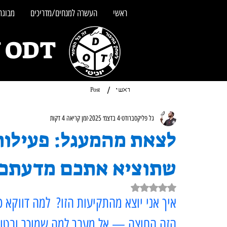
ראשי
העשרה למנחים/מדריכים
מבוגרי
UNITY ODT - מש
/
ראשי
Post
גל פליקסברודט
4 בדצמ׳ 2025
זמן קריאה 4 דקות
לצאת מהמעגל: פעילות
שתוציא אתכם מדעתכ
דירוג של NaN מתוך 5 כוכבים
איך אני יוצא מהתקיעות הזו?  למה דווקא 
הזה החוצה — אל מעבר למה שמוכר ובטו