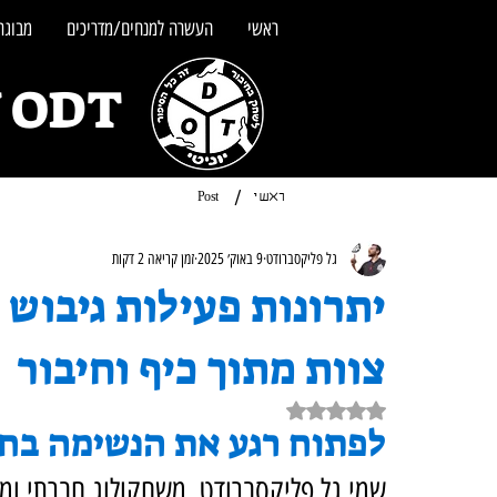
ראשי
העשרה למנחים/מדריכים
מבוגרי
UNITY ODT - מש
/
ראשי
Post
גל פליקסברודט
9 באוק׳ 2025
זמן קריאה 2 דקות
יתרונות פעילות גיבוש
צוות מתוך כיף וחיבור
דירוג של NaN מתוך 5 כוכבים
לפתוח רגע את הנשימה בח