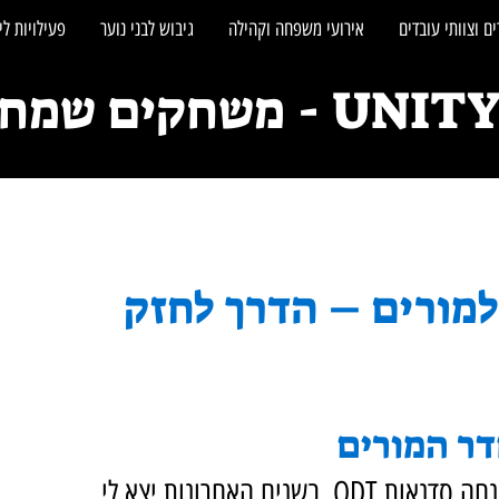
ם וצוותי עובדים
אירועי משפחה וקהילה
גיבוש לבני נוער
פעילויות לי
חקים שמחברים אנשים
 למורים – הדרך לחזק
דר המורים
שמי גל פליקסברודט, משחקולוג חברתי ומנחה סדנאות ODT. בשנים האחרונות יצא לי 