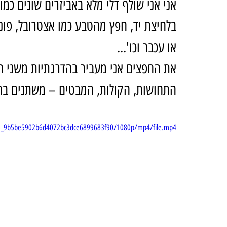
אני אני שולף דלי מלא באביזרים שונים כמו
בלחיצת יד, חפץ מהטבע כמו אצטרובל, פונפ
או עכבר וכו'...
את החפצים אני מעביר בהדרגתיות משני הצ
התחושות, הקולות, המבטים – משתנים ב
729e_9b5be5902b6d4072bc3dce6899683f90/1080p/mp4/file.mp4