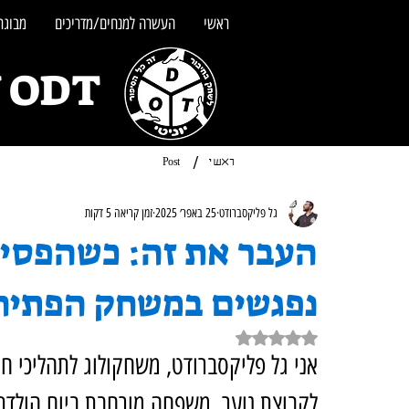
ראשי
העשרה למנחים/מדריכים
מבוגרי
UNITY ODT - מש
/
ראשי
Post
גל פליקסברודט
25 באפר׳ 2025
זמן קריאה 5 דקות
העבר את זה: כשהפסיכ
נפגשים במשחק הפתיח
דירוג של NaN מתוך 5 כוכבים
אני גל פליקסברודט, משחקולוג לתהליכי חי
לקבוצת נוער, משפחה מורחבת ביום הולדת 