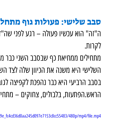
סבב שלישי: פעולות גוף מתחל
ה"זה" הוא עכשיו פעולה – רגע לפני שה"ז
לקרות.
מתחילים ממחיאת כף שבסבב השני כבר מגב
השלישי היא משנה את הכיוון שלה לצד השנ
בסבב הרביעי היא כבר נהפכת לקפיצה לגוב
הראש.הפתעות, בלבולים, צחוקים – מתחיל
7729e_fc4cd36d0aa245d097e7153c8cc55483/480p/mp4/file.mp4