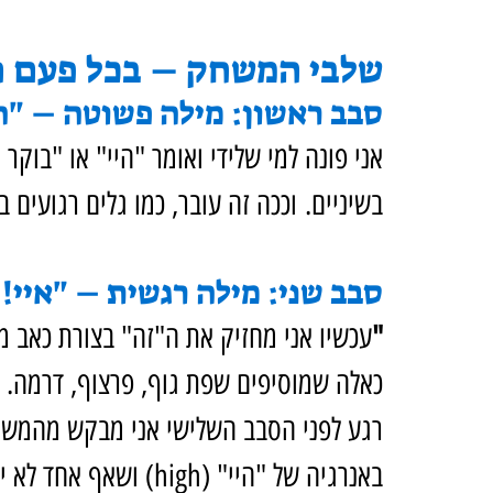
שלבי המשחק – בכל פעם ה
סבב ראשון: מילה פשוטה – "ה
אני פונה למי שלידי ואומר "היי" או "בוקר 
בשיניים. וככה זה עובר, כמו גלים רגועים ב
סבב שני: מילה רגשית – "איי!
"
עכשיו אני מחזיק את ה"זה" בצורת כאב מ
כאלה שמוסיפים שפת גוף, פרצוף, דרמה.
רגע לפני הסבב השלישי אני מבקש מהמשתתפ
באנרגיה של "היי" (high) ושאף אחד לא יצא מכאן עם תחושה של "איי!" (כאב).