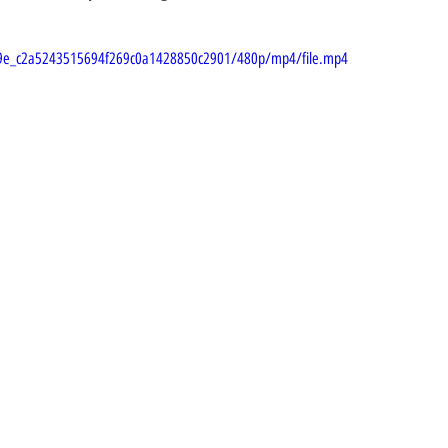
7729e_c2a5243515694f269c0a1428850c2901/480p/mp4/file.mp4